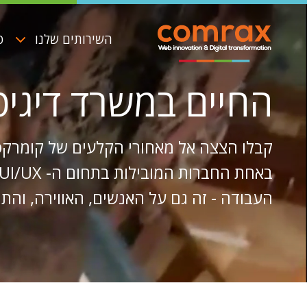
דילוג
Video
file
לתוכן
העיקרי
השירותים שלנו
פ
ניווט
ראשי
החיים במשרד דיגיט
קבלו הצצה אל מאחורי הקלעים של קומרקס 
העבודה - זה גם על האנשים, האווירה, והתר